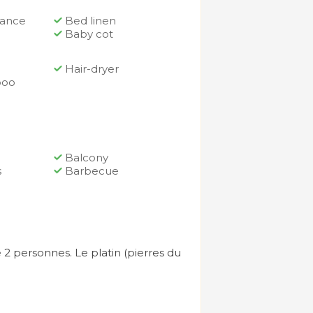
rance
Bed linen
Baby cot
Hair-dryer
poo
Balcony
s
Barbecue
e 2 personnes. Le platin (pierres du