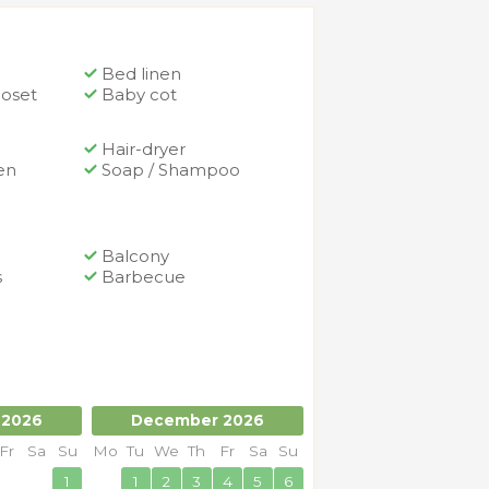
Bed linen
loset
Baby cot
Hair-dryer
en
Soap / Shampoo
Balcony
s
Barbecue
 2026
December 2026
January 2027
Fr
Sa
Su
Mo
Tu
We
Th
Fr
Sa
Su
Mo
Tu
We
Th
Fr
Sa
1
1
2
3
4
5
6
1
2