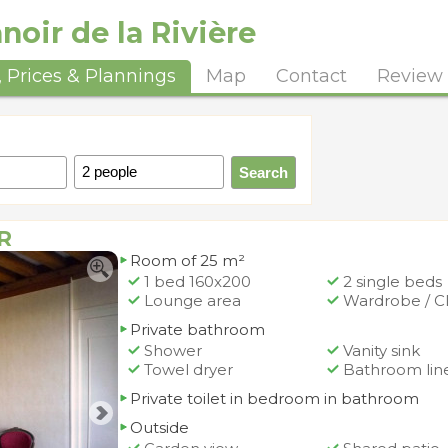
oir de la Rivière
 Prices & Plannings
Map
Contact
Review
R
Room of 25 m²
1 bed 160x200
2 single beds
Lounge area
Wardrobe / C
Private bathroom
Shower
Vanity sink
Towel dryer
Bathroom lin
Private toilet in bedroom in bathroom
Outside