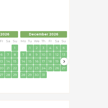
 2026
December 2026
January 2027
Fr
Sa
Su
Mo
Tu
We
Th
Fr
Sa
Su
Mo
Tu
We
Th
Fr
Sa
1
1
2
3
4
5
6
1
2
6
7
8
7
8
9
10
11
12
13
4
5
6
7
8
9
13
14
15
14
15
16
17
18
19
20
11
12
13
14
15
16
20
21
22
21
22
23
24
25
26
27
18
19
20
21
22
23
27
28
29
28
29
30
31
25
26
27
28
29
30