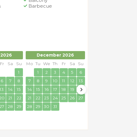
Balcony
s
Barbecue
 2026
December 2026
January 2027
Fr
Sa
Su
Mo
Tu
We
Th
Fr
Sa
Su
Mo
Tu
We
Th
Fr
Sa
1
1
2
3
4
5
6
1
2
6
7
8
7
8
9
10
11
12
13
4
5
6
7
8
9
13
14
15
14
15
16
17
18
19
20
11
12
13
14
15
16
20
21
22
21
22
23
24
25
26
27
18
19
20
21
22
23
27
28
29
28
29
30
31
25
26
27
28
29
30