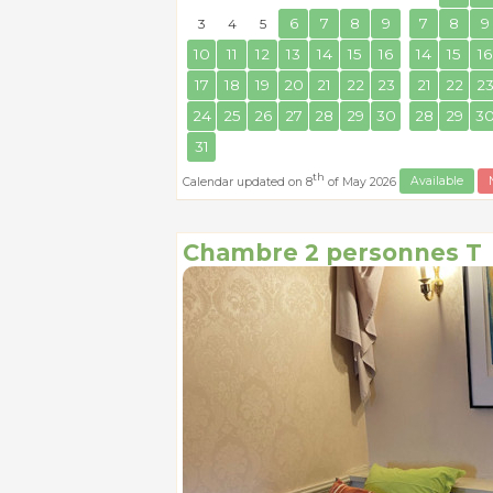
6
7
8
9
7
8
9
3
4
5
10
11
12
13
14
15
16
14
15
16
17
18
19
20
21
22
23
21
22
2
24
25
26
27
28
29
30
28
29
3
31
th
Calendar updated on 8
of May 2026
Available
Chambre 2 personnes T