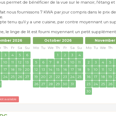
 permet de bénéficier de la vue sur le manoir, l'étang et l
fait nous fournissons 7 KWA par jour compris dans le prix d
e.
mpte tenu qu’il y a une cuisine, par contre moyennant un 
e, le linge de lit est fourni moyennant un petit supplément
ember 2026
October 2026
November
e
Th
Fr
Sa
Su
Mo
Tu
We
Th
Fr
Sa
Su
Mo
Tu
We
Th
3
4
5
6
1
2
3
4
10
11
12
13
5
6
7
8
9
10
11
2
3
4
5
17
18
19
20
12
13
14
15
16
17
18
9
10
11
12
3
24
25
26
27
19
20
21
22
23
24
25
16
17
18
19
0
26
27
28
29
30
31
23
24
25
26
30
Not available