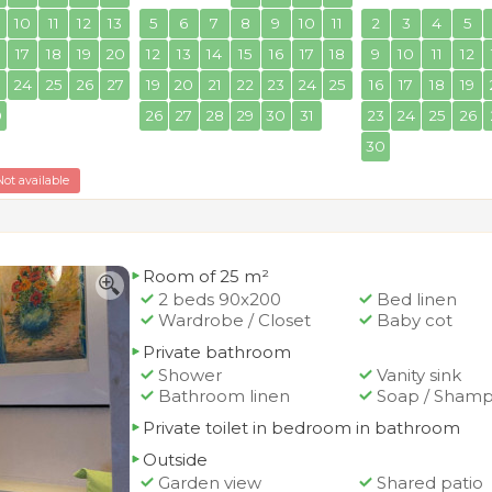
10
11
12
13
5
6
7
8
9
10
11
2
3
4
5
17
18
19
20
12
13
14
15
16
17
18
9
10
11
12
3
24
25
26
27
19
20
21
22
23
24
25
16
17
18
19
0
26
27
28
29
30
31
23
24
25
26
30
Not available
Room of 25 m²
2 beds 90x200
Bed linen
Wardrobe / Closet
Baby cot
Private bathroom
Shower
Vanity sink
Bathroom linen
Soap / Sham
Private toilet in bedroom in bathroom
Outside
Garden view
Shared patio