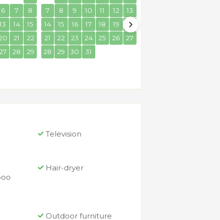
6
7
8
7
8
9
10
11
12
13
4
5
6
7
8
9
13
14
15
14
15
16
17
18
19
20
11
12
13
14
15
16
20
21
22
21
22
23
24
25
26
27
18
19
20
21
22
23
27
28
29
28
29
30
31
25
26
27
28
29
30
Television
Hair-dryer
poo
Outdoor furniture