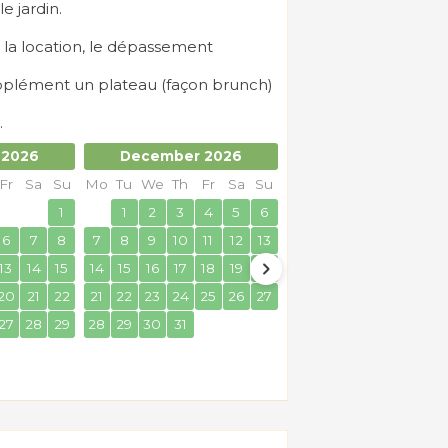
e jardin.
e la location, le dépassement
supplément un plateau (façon brunch)
.
 2026
December 2026
January 2027
Fr
Sa
Su
Mo
Tu
We
Th
Fr
Sa
Su
Mo
Tu
We
Th
Fr
Sa
1
1
2
3
4
5
6
1
2
6
7
8
7
8
9
10
11
12
13
4
5
6
7
8
9
13
14
15
14
15
16
17
18
19
20
11
12
13
14
15
16
20
21
22
21
22
23
24
25
26
27
18
19
20
21
22
23
27
28
29
28
29
30
31
25
26
27
28
29
30