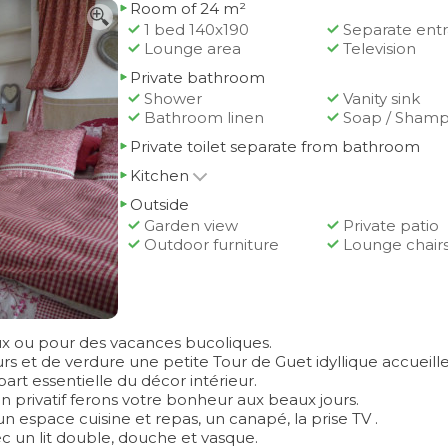
Room of 24 m²
1 bed 140x190
Separate ent
Lounge area
Television
Private bathroom
Shower
Vanity sink
Bathroom linen
Soap / Sham
Private toilet separate from bathroom
Kitchen
Outside
Garden view
Private patio
Outdoor furniture
Lounge chair
 ou pour des vacances bucoliques.
eurs et de verdure une petite Tour de Guet idyllique accueill
art essentielle du décor intérieur.
n privatif ferons votre bonheur aux beaux jours.
 espace cuisine et repas, un canapé, la prise TV .
c un lit double, douche et vasque.