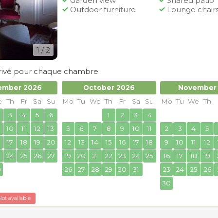
Garden view
Shared patio
Outdoor furniture
Lounge chair
1
/ 2
 privé pour chaque chambre
ember 2026
October 2026
November
e
Th
Fr
Sa
Su
Mo
Tu
We
Th
Fr
Sa
Su
Mo
Tu
We
Th
3
4
5
6
1
2
3
4
10
11
12
13
5
6
7
8
9
10
11
2
3
4
5
17
18
19
20
12
13
14
15
16
17
18
9
10
11
12
3
24
25
26
27
19
20
21
22
23
24
25
16
17
18
19
0
26
27
28
29
30
31
23
24
25
26
30
Not available