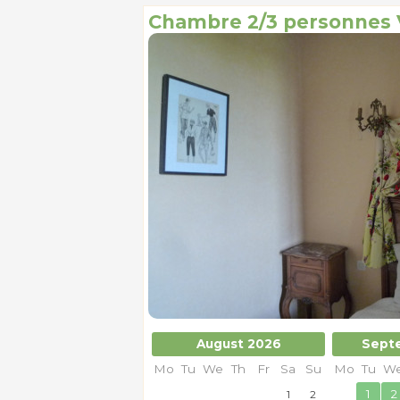
Chambre 2/3 personnes 
August 2026
Sept
Mo
Tu
We
Th
Fr
Sa
Su
Mo
Tu
W
1
2
1
2