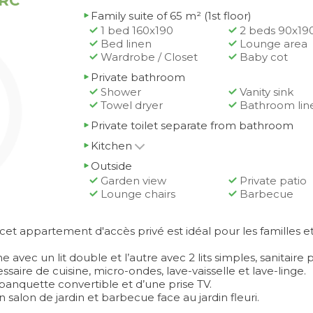
 RC
Family suite of 65 m² (1st floor)
1 bed 160x190
2 beds 90x19
Bed linen
Lounge area
Wardrobe / Closet
Baby cot
Private bathroom
Shower
Vanity sink
Towel dryer
Bathroom lin
Private toilet separate from bathroom
Kitchen
Outside
Garden view
Private patio
Lounge chairs
Barbecue
et appartement d'accès privé est idéal pour les familles et 
vec un lit double et l’autre avec 2 lits simples, sanitaire p
ire de cuisine, micro-ondes, lave-vaisselle et lave-linge.
banquette convertible et d’une prise TV.
n salon de jardin et barbecue face au jardin fleuri.