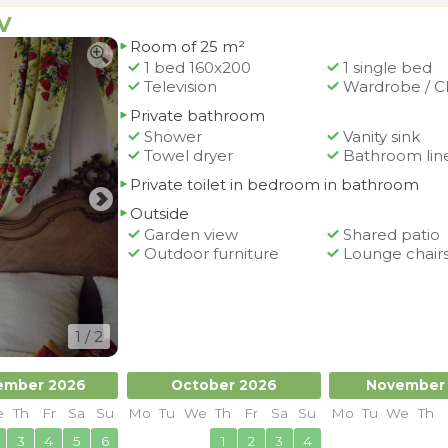
V
Room of 25 m²
1 bed 160x200
1 single bed
Television
Wardrobe / C
Private bathroom
Shower
Vanity sink
Towel dryer
Bathroom lin
Private toilet in bedroom in bathroom
Outside
Garden view
Shared patio
Outdoor furniture
Lounge chair
1
/ 2
ember 2026
October 2026
November
e
Th
Fr
Sa
Su
Mo
Tu
We
Th
Fr
Sa
Su
Mo
Tu
We
Th
3
4
5
6
1
2
3
4