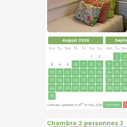
August 2026
Sept
Mo
Tu
We
Th
Fr
Sa
Su
Mo
Tu
W
1
2
1
2
6
7
8
9
7
8
9
3
4
5
10
11
12
13
14
15
16
14
15
16
17
18
19
20
21
22
23
21
22
2
24
25
26
27
28
29
30
28
29
3
31
th
Calendar updated on 8
of May 2026
Available
Chambre 2 personnes J