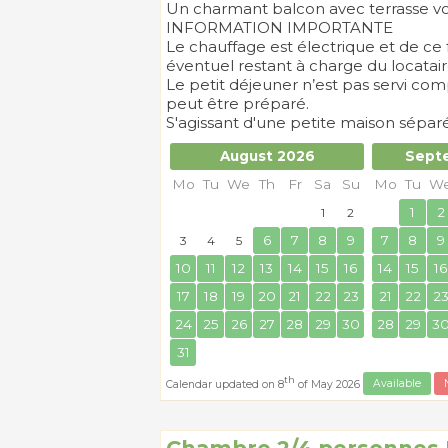
Un charmant balcon avec terrasse vous
INFORMATION IMPORTANTE
Le chauffage est électrique et de ce 
éventuel restant à charge du locatair
Le petit déjeuner n’est pas servi co
peut être préparé.
S'agissant d'une petite maison séparé
August 2026
Sept
Mo
Tu
We
Th
Fr
Sa
Su
Mo
Tu
W
1
2
1
2
6
7
8
9
7
8
9
3
4
5
10
11
12
13
14
15
16
14
15
16
17
18
19
20
21
22
23
21
22
2
24
25
26
27
28
29
30
28
29
3
31
th
Calendar updated on 8
of May 2026
Available