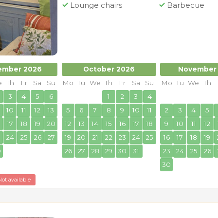
Lounge chairs
Barbecue
ember 2026
October 2026
November
e
Th
Fr
Sa
Su
Mo
Tu
We
Th
Fr
Sa
Su
Mo
Tu
We
Th
3
4
5
6
1
2
3
4
10
11
12
13
5
6
7
8
9
10
11
2
3
4
5
17
18
19
20
12
13
14
15
16
17
18
9
10
11
12
3
24
25
26
27
19
20
21
22
23
24
25
16
17
18
19
0
26
27
28
29
30
31
23
24
25
26
30
Not available