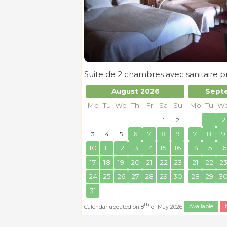
Suite de 2 chambres avec sanitaire
August 2026
Sept
Mo
Tu
We
Th
Fr
Sa
Su
Mo
Tu
W
1
2
1
2
6
7
8
9
7
8
9
3
4
5
10
11
12
13
14
15
16
14
15
16
17
18
19
20
21
22
23
21
22
2
24
25
26
27
28
29
30
28
29
3
31
th
Calendar updated on 8
of May 2026
Available