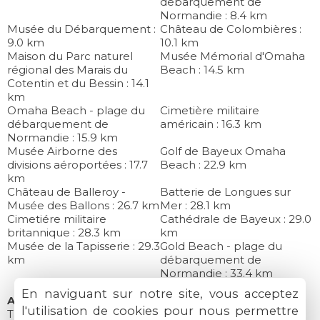
débarquement de
Normandie : 8.4 km
Musée du Débarquement :
Château de Colombières :
9.0 km
10.1 km
Maison du Parc naturel
Musée Mémorial d'Omaha
régional des Marais du
Beach : 14.5 km
Cotentin et du Bessin : 14.1
km
Omaha Beach - plage du
Cimetière militaire
débarquement de
américain : 16.3 km
Normandie : 15.9 km
Musée Airborne des
Golf de Bayeux Omaha
divisions aéroportées : 17.7
Beach : 22.9 km
km
Château de Balleroy -
Batterie de Longues sur
Musée des Ballons : 26.7 km
Mer : 28.1 km
Cimetiére militaire
Cathédrale de Bayeux : 29.0
britannique : 28.3 km
km
Musée de la Tapisserie : 29.3
Gold Beach - plage du
km
débarquement de
Normandie : 33.4 km
En naviguant sur notre site, vous acceptez
Autres
l'utilisation de cookies pour nous permettre
Table d'hôtes : sul posto