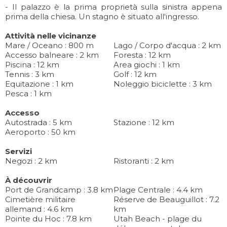
- Il palazzo è la prima proprietà sulla sinistra appena
prima della chiesa. Un stagno è situato all'ingresso.
Attività nelle vicinanze
Mare / Oceano : 800 m
Lago / Corpo d'acqua : 2 km
Accesso balneare : 2 km
Foresta : 12 km
Piscina : 12 km
Area giochi : 1 km
Tennis : 3 km
Golf : 12 km
Equitazione : 1 km
Noleggio biciclette : 3 km
Pesca : 1 km
Accesso
Autostrada : 5 km
Stazione : 12 km
Aeroporto : 50 km
Servizi
Negozi : 2 km
Ristoranti : 2 km
À découvrir
Port de Grandcamp : 3.8 km
Plage Centrale : 4.4 km
Cimetière militaire
Réserve de Beauguillot : 7.2
allemand : 4.6 km
km
Pointe du Hoc : 7.8 km
Utah Beach - plage du